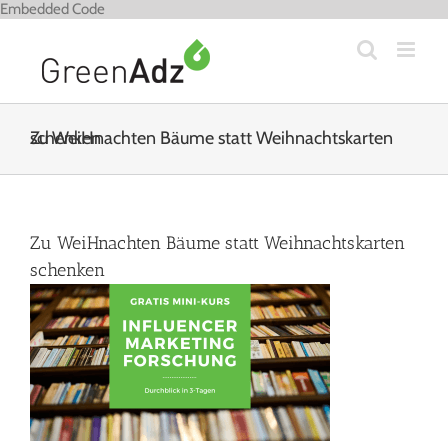
Zum
Embedded Code
Inhalt
springen
Zu WeiHnachten Bäume statt Weihnachtskarten schenken
Zu WeiHnachten Bäume statt Weihnachtskarten
schenken