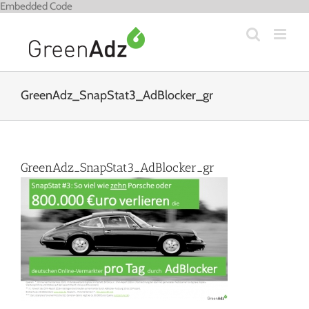
Zum
Embedded Code
Inhalt
springen
GreenAdz_SnapStat3_AdBlocker_gr
GreenAdz_SnapStat3_AdBlocker_gr