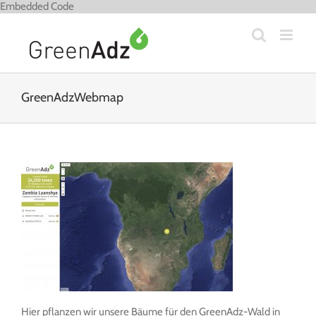
Zum
Embedded Code
Inhalt
springen
GreenAdzWebmap
Hier pflanzen wir unsere Bäume für den GreenAdz-Wald in