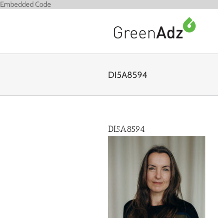
Zum
Embedded Code
Inhalt
springen
DI5A8594
DI5A8594