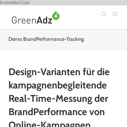
Zum
Embedded Code
Inhalt
springen
Demo BrandPerformance-Tracking
Design-Varianten für die
kampagnenbegleitende
Real-Time-Messung der
BrandPerformance von
Online-Kampagnen