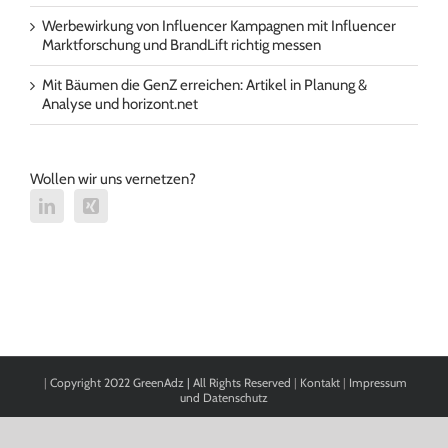
Werbewirkung von Influencer Kampagnen mit Influencer
Marktforschung und BrandLift richtig messen
Mit Bäumen die GenZ erreichen: Artikel in Planung &
Analyse und horizont.net
Wollen wir uns vernetzen?
|
Copyright 2022 GreenAdz | All Rights Reserved
|
Kontakt
|
Impressum
und Datenschutz
Cookie Consent mit Real Cookie Banner