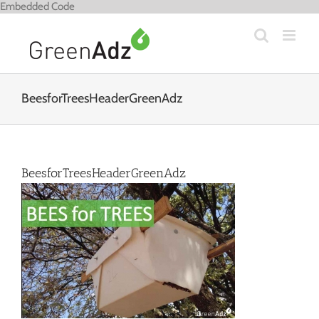
Zum
Embedded Code
Inhalt
springen
BeesforTreesHeaderGreenAdz
BeesforTreesHeaderGreenAdz