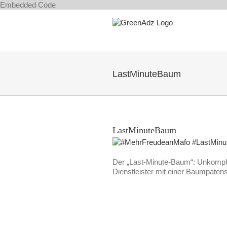
Zum
Embedded Code
Inhalt
springen
LastMinuteBaum
LastMinuteBaum
Der „Last-Minute-Baum“: Unkompli
Dienstleister mit einer Baumpate