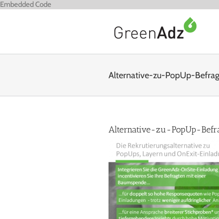
Zum
Embedded Code
Inhalt
springen
Alternative-zu-PopUp-Befra
Alternative-zu-PopUp-Befr