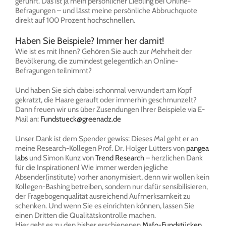
geführt. Das ist ja mein persönlicher Liebling bei Online-
Befragungen – und lässt meine persönliche Abbruchquote
direkt auf 100 Prozent hochschnellen.
Haben Sie Beispiele? Immer her damit!
Wie ist es mit Ihnen? Gehören Sie auch zur Mehrheit der
Bevölkerung, die zumindest gelegentlich an Online-
Befragungen teilnimmt?
Und haben Sie sich dabei schonmal verwundert am Kopf
gekratzt, die Haare gerauft oder immerhin geschmunzelt?
Dann freuen wir uns über Zusendungen Ihrer Beispiele via E-
Mail an:
Fundstueck@greenadz.de
Unser Dank ist dem Spender gewiss: Dieses Mal geht er an
meine Research-Kollegen Prof. Dr. Holger Lütters von
pangea
labs
und Simon Kunz von
Trend Research
– herzlichen Dank
für die Inspirationen! Wie immer werden jegliche
Absender(institute) vorher anonymisiert, denn wir wollen kein
Kollegen-Bashing betreiben, sondern nur dafür sensibilisieren,
der Fragebogenqualität ausreichend Aufmerksamkeit zu
schenken. Und wenn Sie es einrichten können, lassen Sie
einen Dritten die Qualitätskontrolle machen.
Hier geht es zu den bisher erschienenen
Mafo-Fundstücken