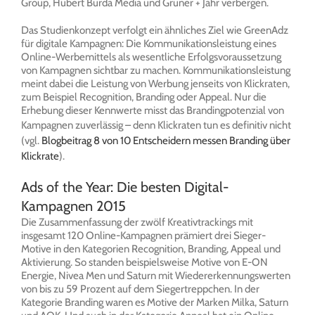
Group, Hubert Burda Media und Gruner + Jahr verbergen.
Das Studienkonzept verfolgt ein ähnliches Ziel wie GreenAdz
für digitale Kampagnen: Die Kommunikationsleistung eines
Online-Werbemittels als wesentliche Erfolgsvoraussetzung
von Kampagnen sichtbar zu machen. Kommunikationsleistung
meint dabei die Leistung von Werbung jenseits von Klickraten,
zum Beispiel Recognition, Branding oder Appeal. Nur die
Erhebung dieser Kennwerte misst das Brandingpotenzial von
Kampagnen zuverlässig – denn K
lickraten tun es definitiv nicht
(vgl.
Blogbeitrag 8 von 10 Entscheidern messen Branding über
Klickrate
).
Ads of the Year: Die besten Digital-
Kampagnen 2015
Die Zusammenfassung der zwölf Kreativtrackings mit
insgesamt 120 Online-Kampagnen prämiert drei Sieger-
Motive in den Kategorien Recognition, Branding, Appeal und
Aktivierung. So standen beispielsweise Motive von E-ON
Energie, Nivea Men und Saturn mit Wiedererkennungswerten
von bis zu 59 Prozent auf dem Siegertreppchen. In der
Kategorie Branding waren es Motive der Marken Milka, Saturn