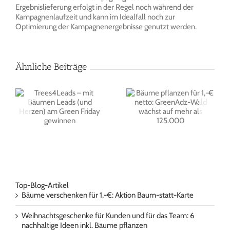
Ergebnislieferung erfolgt in der Regel noch während der
Kampagnenlaufzeit und kann im Idealfall noch zur
Optimierung der Kampagnenergebnisse genutzt werden.
Ähnliche Beiträge
Influencer
Bäume pflanzen für
t
Marktforschung: Case
1,-€ netto:
d
Study zur
GreenAdz-Wald
n
Erfolgsmessung von
wächst auf mehr als
Influencer
125.000
Kampagnen
Top-Blog-Artikel
Bäume verschenken für 1,-€: Aktion Baum-statt-Karte
Weihnachtsgeschenke für Kunden und für das Team: 6
nachhaltige Ideen inkl. Bäume pflanzen