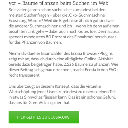
vor – Bäume pflanzen beim Suchen im Web
Seit vielen Jahren schon suche ich – zumindest bei den
meisten Suchanfragen – über die ‚Öko-Suchmaschine‘
Ecosia.org. Warum? Weil die Ergebnisse ähnlich gut sind wie
die anderer Suchmaschinen und ich – wenn ich denn auf einen
bezahlten Link gehe – dabei auch noch Gutes tue. Denn Ecosia
spendet mindestens 80 Prozent des Einnahmeüberschusses
für das Pflanzen von Bäumen.
Mein individueller Baumzähler des Ecosia Browser-PlugIns
zeigt mir an, dass ich durch eine alltägliche Online-Aktivität
bereits dazu beigetragen habe, 2.526 Bäume zu pflanzen. Wie
dieser Beitrag sich genau errechnet, macht Ecosia in den FAQs
recht transparent.
Uns überzeugt an diesem Konzept, dass die virtuelle
Wertschöpfung jedes Users zumindest zu einem kleinen Teil
in etwas Sinnvolles fliessen kann. Das ist ein schönes Gefühl,
das uns für GreenAdz inspiriert hat.
HIER GEHT ES ZU ECOSIA.ORG!