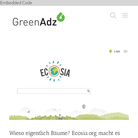
Zum
Embedded Code
Inhalt
springen
Zeige
grösseres
Bild
Wieso eigentlich Bäume? Ecosia.org macht es