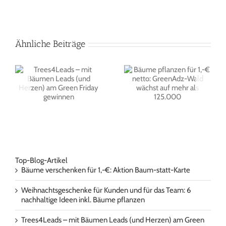
Ähnliche Beiträge
Influencer
Bäume pflanzen für
t
Marktforschung: Case
1,-€ netto:
d
Study zur
GreenAdz-Wald
n
Erfolgsmessung von
wächst auf mehr als
Influencer
125.000
Kampagnen
Top-Blog-Artikel
Bäume verschenken für 1,-€: Aktion Baum-statt-Karte
Weihnachtsgeschenke für Kunden und für das Team: 6
nachhaltige Ideen inkl. Bäume pflanzen
Trees4Leads – mit Bäumen Leads (und Herzen) am Green